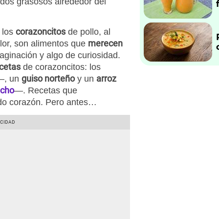
jidos grasosos alrededor del
corazoncitos
 los
de pollo, al
merecen
lor, son alimentos que
aginación y algo de curiosidad.
ecetas
de corazoncitos: los
guiso norteño
arroz
—, un
y un
cho
—. Recetas que
do corazón. Pero antes…