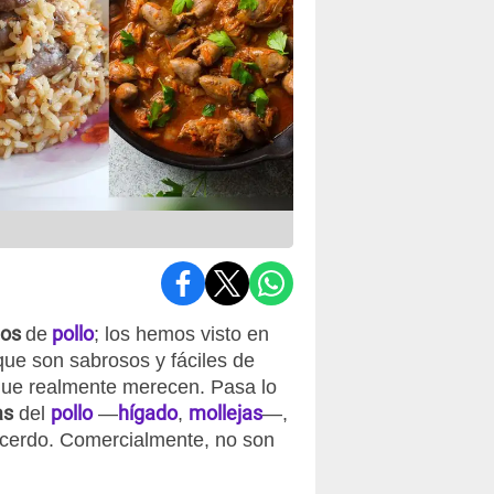
tos
pollo
de
; los hemos visto en
que son sabrosos y fáciles de
 que realmente merecen. Pasa lo
as
pollo
hígado
mollejas
del
—
,
—,
 cerdo. Comercialmente, no son