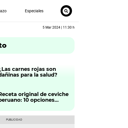
nazo
Especiales
5 Mar 2024 | 11:30 h
to
¿Las carnes rojas son
dañinas para la salud?
Receta original de ceviche
peruano: 10 opciones
irresistibles