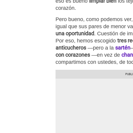
limpiar bien
eso es bueno
los te
corazón.
Pero bueno, como podemos ver,
igual que sus pares de menor va
una oportunidad
. Cuestión de im
tres r
Por eso, hemos escogido
anticucheros
sartén
—pero a la
con corazones
chan
—en vez de
compartimos con ustedes, de to