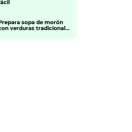
fácil
Prepara sopa de morón
con verduras tradicional
peruano