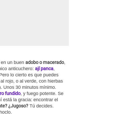
adobo o macerado
s en un buen
,
ají panca
ípico anticuchero:
,
 Pero lo cierto es que puedes
al rojo, o al verde, con hierbas
.). Unos 30 minutos mínimo.
rro fundido
, y fuego potente. Se
í está la gracia: encontrar el
nte? ¿Jugoso?
Tú decides.
choclo.