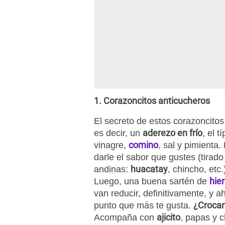
1. Corazoncitos anticucheros
El secreto de estos corazoncito
aderezo en frío
es decir, un
, el t
comino
vinagre,
, sal y pimienta.
darle el sabor que gustes (tirado 
huacatay
andinas:
, chincho, etc
hie
Luego, una buena sartén de
van reducir, definitivamente, y ah
¿Croca
punto que más te gusta.
ajicito
Acompaña con
, papas y 