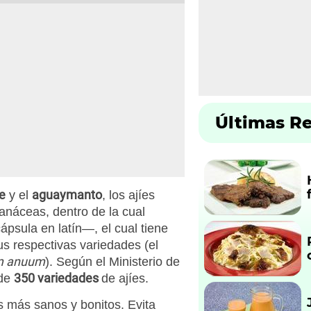
Últimas R
e
aguaymanto
y el
, los ajíes
lanáceas, dentro de la cual
psula en latín—, el cual tiene
s respectivas variedades (el
m anuum
). Según el Ministerio de
350 variedades
 de
de ajíes.
s más sanos y bonitos. Evita