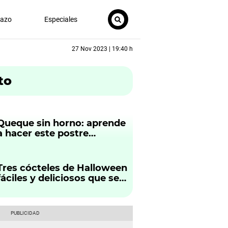
nazo
Especiales
27 Nov 2023 | 19:40 h
to
Queque sin horno: aprende
a hacer este postre
delicioso de forma fácil
Tres cócteles de Halloween
fáciles y deliciosos que se
preparan en minutos