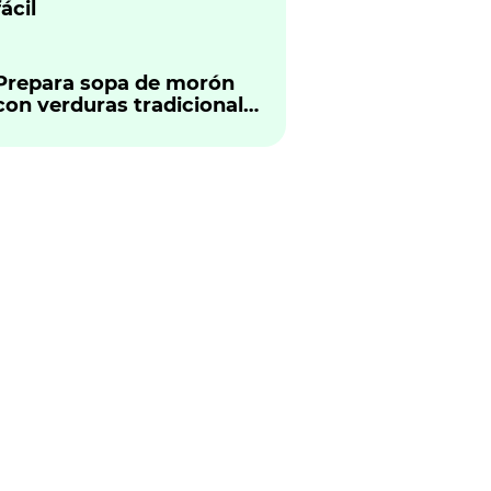
fácil
Prepara sopa de morón
con verduras tradicional
peruano