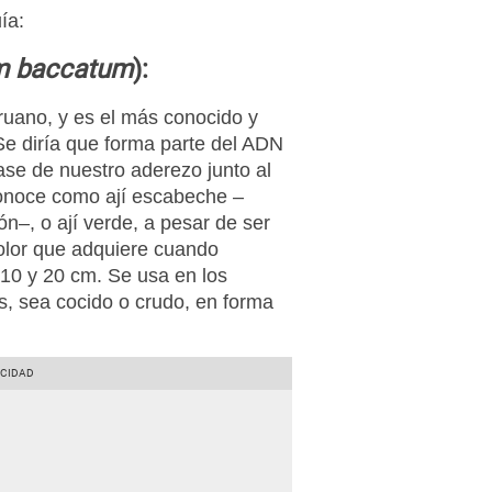
ía:
m baccatum
):
peruano, y es el más conocido y
e diría que forma parte del ADN
base de nuestro aderezo junto al
 conoce como ají escabeche –
n–, o ají verde, a pesar de ser
olor que adquiere cuando
10 y 20 cm. Se usa en los
os, sea cocido o crudo, en forma