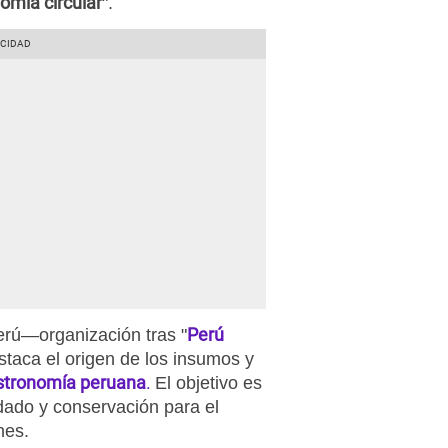
mía circular
".
Perú
erú—organización tras "
staca el origen de los insumos y
stronomía peruana
.
El objetivo es
dado y conservación para el
nes.