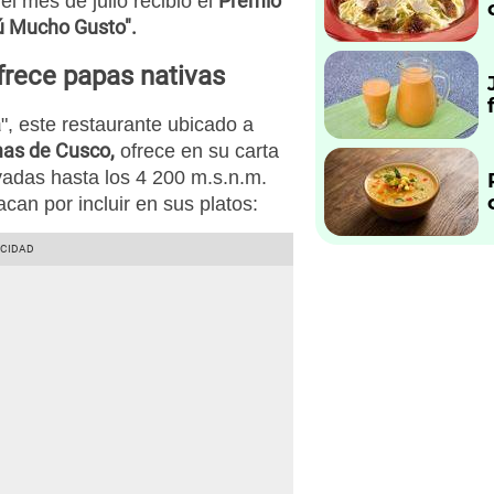
Premio
 el mes de julio recibió el
rú Mucho Gusto".
frece papas nativas
a
", este restaurante ubicado a
mas de Cusco,
ofrece en su carta
ivadas hasta los 4 200 m.s.n.m.
can por incluir en sus platos: