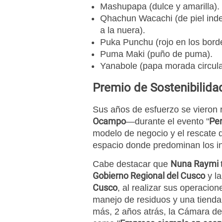
Mashupapa (dulce y amarilla).
Qhachun Wacachi (de piel indes
a la nuera).
Puka Punchu (rojo en los borde
Puma Maki (puño de puma).
Yanabole (papa morada circula
Premio de Sostenibilida
Sus años de esfuerzo se vieron 
Ocampo
Pe
—durante el evento "
modelo de negocio y el rescate d
espacio donde predominan los in
Nuna Raymi
Cabe destacar que
Gobierno Regional del Cusco
y la
Cusco
, al realizar sus operacio
manejo de residuos y una tienda
más, 2 años atrás, la Cámara d