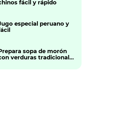
chinos fácil y rápido
Jugo especial peruano y
fácil
Prepara sopa de morón
con verduras tradicional
peruano