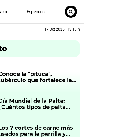
nazo
Especiales
17 Oct 2025 | 13:13 h
to
Conoce la "pituca",
tubérculo que fortalece las
defensas y ayuda a
prevenir la anemia
Día Mundial de la Palta:
¿Cuántos tipos de palta
existen y cuáles son sus
características?
Los 7 cortes de carne más
usados para la parrilla y