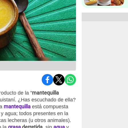
mantequilla
oducto de la "
quistaní. ¿Has escuchado de ella?
mantequilla
La
está compuesta
 y agua; todos presentes en la
as lecheras (u otros animales).
grasa
derretida
agua
o la
, sin
y