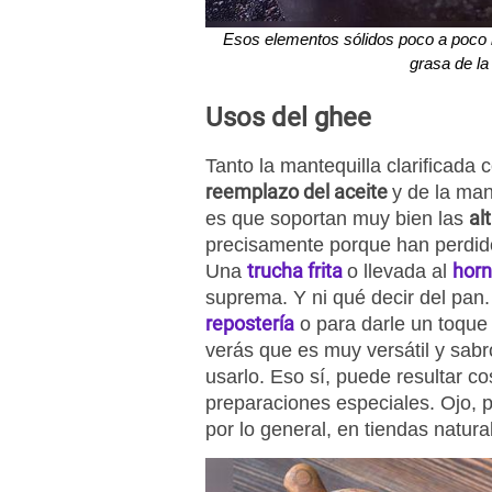
Esos elementos sólidos poco a poco i
grasa de la
Usos del ghee
Tanto la mantequilla clarificada
reemplazo del aceite
y de la man
al
es que soportan muy bien las
precisamente porque han perdido 
trucha frita
hor
Una
o llevada al
suprema. Y ni qué decir del pan
repostería
o para darle un toque 
verás que es muy versátil y sab
usarlo. Eso sí, puede resultar co
preparaciones especiales. Ojo, pu
por lo general, en tiendas natur