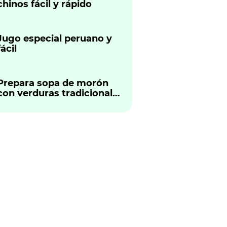
chinos fácil y rápido
Jugo especial peruano y
fácil
Prepara sopa de morón
con verduras tradicional
peruano