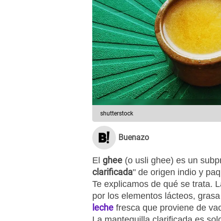
shutterstock
Buenazo
ghee
El
(o usli ghee) es un subpr
clarificada
" de origen indio y pa
Te explicamos de qué se trata. 
por los elementos lácteos, grasa
leche
fresca que proviene de vac
La mantequilla clarificada es sol