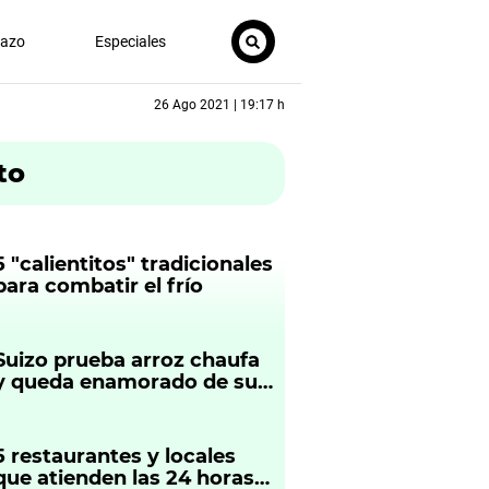
nazo
Especiales
26 Ago 2021 | 19:17 h
to
5 "calientitos" tradicionales
para combatir el frío
Suizo prueba arroz chaufa
y queda enamorado de su
sabor: “Es muy rico”
5 restaurantes y locales
que atienden las 24 horas