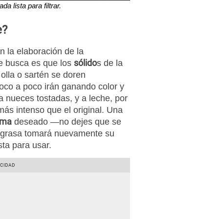
da lista para filtrar.
e?
n la elaboración de la
sólido
se busca es que los
s de la
 olla o sartén se doren
oco a poco irán ganando color y
 a nueces tostadas, y a leche, por
más intenso que el original. Una
oma
deseado —no dejes que se
 grasa tomará nuevamente su
ista para usar.