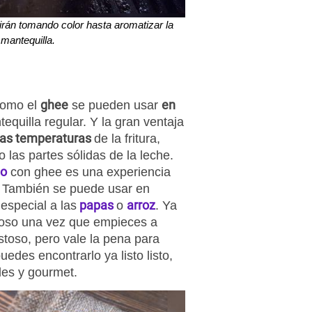
rán tomando color hasta aromatizar la
 mantequilla.
ghee
en
 como el
se pueden usar
tequilla regular. Y la gran ventaja
tas temperaturas
de la fritura,
las partes sólidas de la leche.
no
con ghee es una experiencia
. También se puede usar en
papas
arroz
especial a las
o
. Ya
roso una vez que empieces a
stoso, pero vale la pena para
edes encontrarlo ya listo listo,
ales y gourmet.