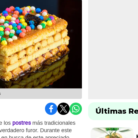
s
Últimas R
postres
e los
más tradicionales
verdadero furor. Durante este
 en busca de este apreciado