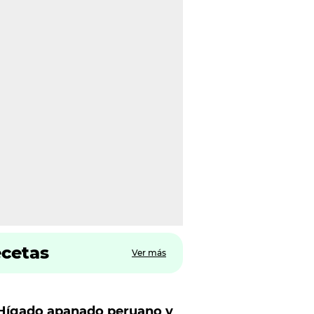
ecetas
Ver más
Hígado apanado peruano y