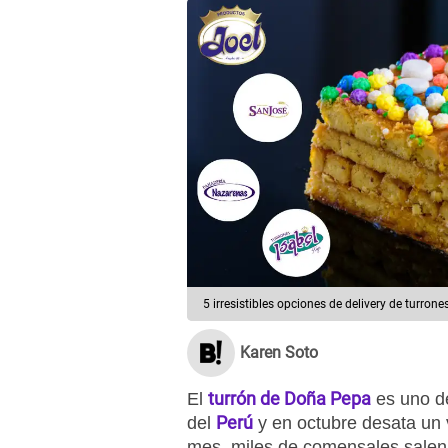
5 irresistibles opciones de delivery de turrone
Karen Soto
turrón de Doña Pepa
El
es uno d
Perú
del
y en octubre desata un 
mes, miles de comensales salen