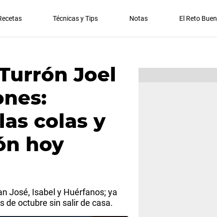
Recetas
Técnicas y Tips
Notas
El Reto Bue
 Turrón Joel
ones:
las colas y
rón hoy
n José, Isabel y Huérfanos; ya
s de octubre sin salir de casa.