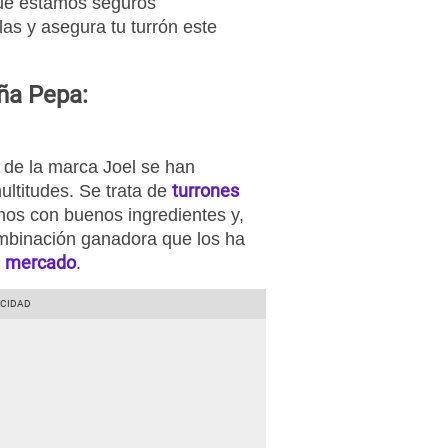
que estamos seguros
las y asegura tu turrón este
oña Pepa:
s de la marca Joel se han
turrones
ltitudes. Se trata de
hos con buenos ingredientes y,
mbinación ganadora que los ha
mercado
l
.