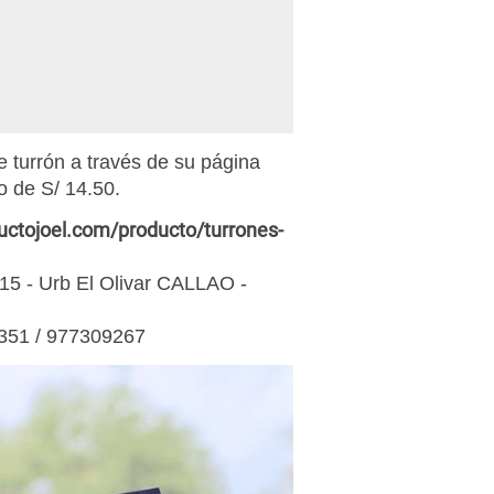
e turrón a través de su página
o de S/ 14.50.
uctojoel.com/producto/turrones-
t 15 - Urb El Olivar CALLAO -
6351 / 977309267