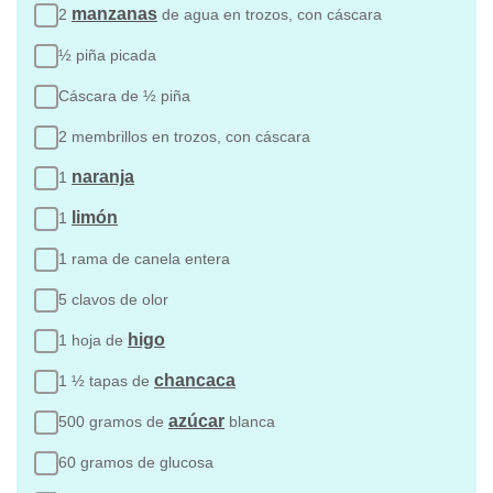
manzanas
2
de agua en trozos, con cáscara
½ piña picada
Cáscara de ½ piña
2 membrillos en trozos, con cáscara
naranja
1
limón
1
1 rama de canela entera
5 clavos de olor
higo
1 hoja de
chancaca
1 ½ tapas de
azúcar
500 gramos de
blanca
60 gramos de glucosa