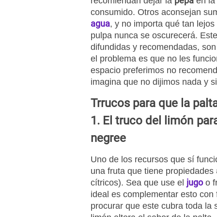
pepa
recomiendan dejar la
en la
consumido. Otros aconsejan sum
agua
, y no importa qué tan lejos 
pulpa nunca se oscurecerá. Este
difundidas y recomendadas, son p
el problema es que no les funcio
espacio preferimos no recomendar
imagina que no dijimos nada y s
Trrucos para que la palt
1. El truco del limón
para
negree
Uno de los recursos que sí func
una fruta que tiene propiedades
jugo
cítricos). Sea que use el
o f
ideal es complementar esto con 
procurar que este cubra toda la 