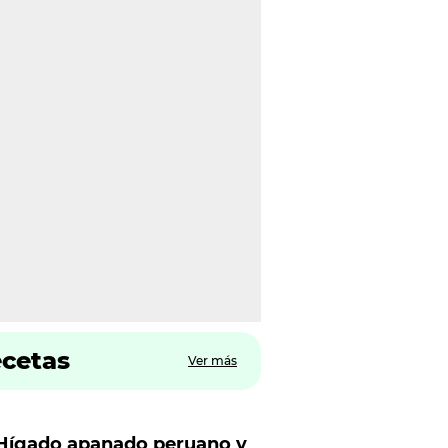
ecetas
Ver más
Hígado apanado peruano y