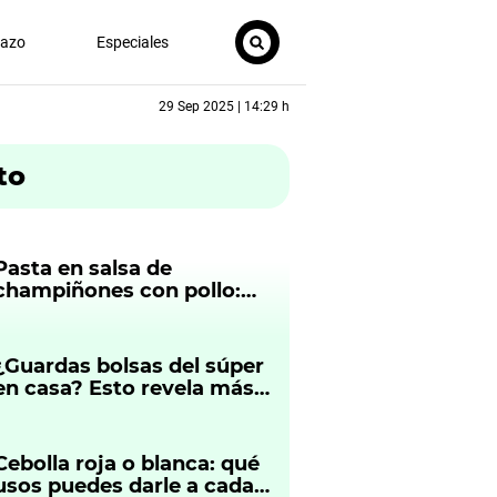
nazo
Especiales
29 Sep 2025 | 14:29 h
to
Pasta en salsa de
champiñones con pollo:
receta saludable y deliciosa
de Janet Barboza
¿Guardas bolsas del súper
en casa? Esto revela más
de ti de lo que imaginas,
según la psicología
Cebolla roja o blanca: qué
usos puedes darle a cada