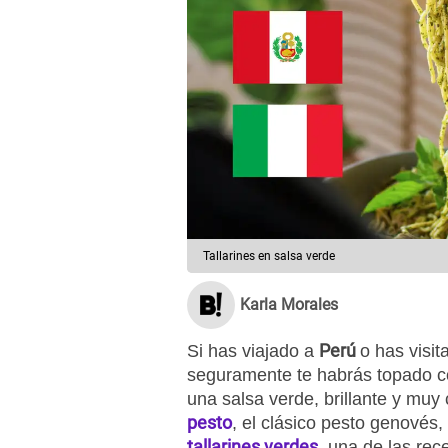
Tallarines en salsa verde
Karla Morales
Perú
Si has viajado a
o has visi
seguramente te habrás topado 
una salsa verde, brillante y muy
pesto
, el clásico pesto genovés,
tallarines verdes
, una de las re