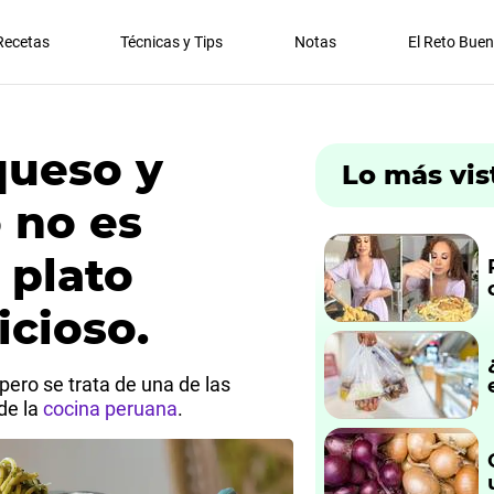
Recetas
Técnicas y Tips
Notas
El Reto Bue
queso y
Lo más vis
 no es
 plato
icioso.
ero se trata de una de las
de la
cocina peruana
.