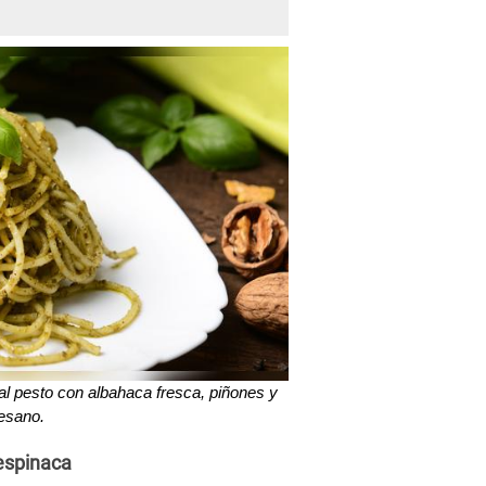
s al pesto con albahaca fresca, piñones y
esano.
 espinaca