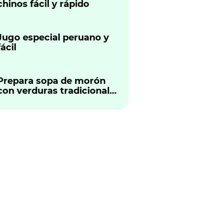
chinos fácil y rápido
Jugo especial peruano y
fácil
Prepara sopa de morón
con verduras tradicional
peruano