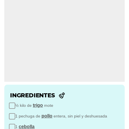
INGREDIENTES
trigo
½ kilo de
mote
pollo
1 pechuga de
entera, sin piel y deshuesada
cebolla
1