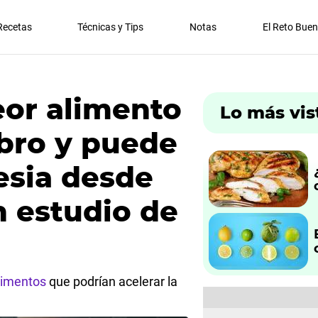
Recetas
Técnicas y Tips
Notas
El Reto Bue
eor alimento
Lo más vis
ebro y puede
esia desde
n estudio de
limentos
que podrían acelerar la