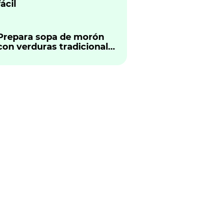
fácil
Prepara sopa de morón
con verduras tradicional
peruano