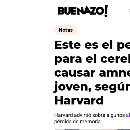
Notas
Este es el p
para el cer
causar amn
joven, segú
Harvard
Harvard advirtió sobre algunos
a
pérdida de memoria.