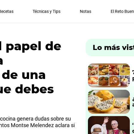
Recetas
Técnicas y Tips
Notas
El Reto Bue
l papel de
Lo más vis
a
 de una
ue debes
 cocina genera dudas sobre su
entos Montse Melendez aclara si