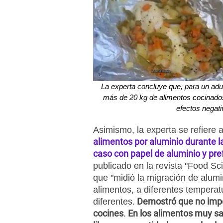
La experta concluye que, para un adu
más de 20 kg de alimentos cocinados
efectos negati
Asimismo, la experta se refiere 
alimentos por aluminio durante la
caso con papel de aluminio y pr
publicado en la revista "Food Sci
que "midió la migración de alumin
alimentos, a diferentes tempera
Demostró que no impor
diferentes.
cocines
En los alimentos muy s
.