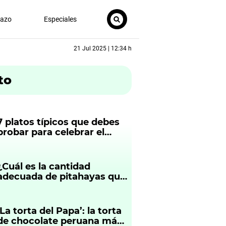
nazo
Especiales
21 Jul 2025 | 12:34 h
to
7 platos típicos que debes
probar para celebrar el
aniversario de Arequipa
¿Cuál es la cantidad
adecuada de pitahayas que
se puede consumir
diariamente sin causar
daños a nuestra salud?
‘La torta del Papa’: la torta
de chocolate peruana más