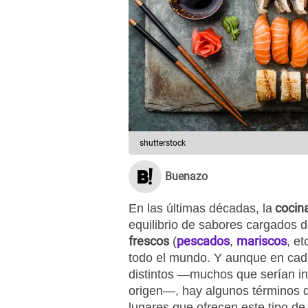
shutterstock
Buenazo
cocin
En las últimas décadas, la
equilibrio de sabores cargados 
frescos
pescados
mariscos
(
,
, e
todo el mundo. Y aunque en cad
distintos —muchos que serían i
origen—, hay algunos términos 
lugares que ofrecen este tipo de