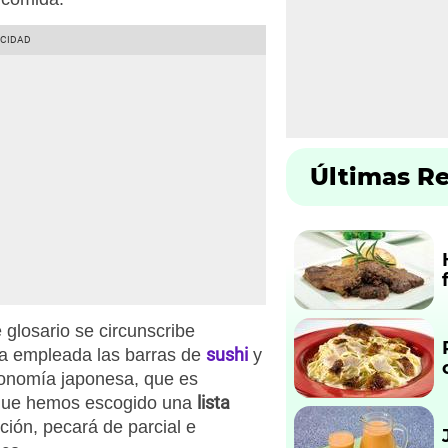
Últimas R
 glosario se circunscribe
sushi
ía empleada las barras de
y
tronomía japonesa, que es
lista
í que hemos escogido una
ción, pecará de parcial e