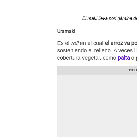
El maki lleva nori (lámina d
Uramaki
roll
el arroz va p
Es el
en el cual
sosteniendo el relleno. A veces 
palta
cobertura vegetal, como
o 