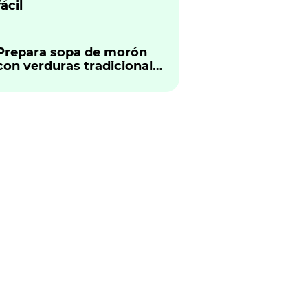
fácil
Prepara sopa de morón
con verduras tradicional
peruano