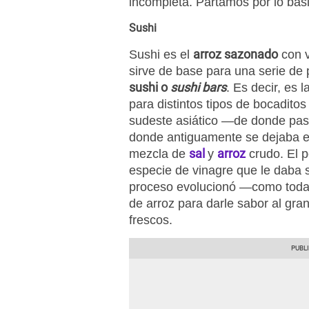
incompleta. Partamos por lo bás
Sushi
arroz sazonado
Sushi es el
con v
sirve de base para una serie de
sushi o
sushi bars
. Es decir, es 
para distintos tipos de bocaditos
sudeste asiático —de donde pas
donde antiguamente se dejaba 
sal
arroz
mezcla de
y
crudo. El 
especie de vinagre que le daba s
proceso evolucionó —como toda 
de arroz para darle sabor al gr
frescos.