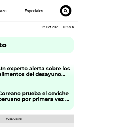
nazo
Especiales
12 Oct 2021 | 10:59 h
to
Un experto alerta sobre los
alimentos del desayuno
con alto contenido de
azúcar
Coreano prueba el ceviche
peruano por primera vez y
lo compara con los de
otros países: “Es otro nivel"