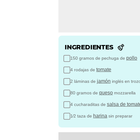
INGREDIENTES
pollo
150 gramos de pechuga de
tomate
4 rodajas de
jamón
2 láminas de
inglés en troz
queso
80 gramos de
mozzarella
salsa de tomat
4 cucharaditas de
harina
1⁄2 taza de
sin preparar