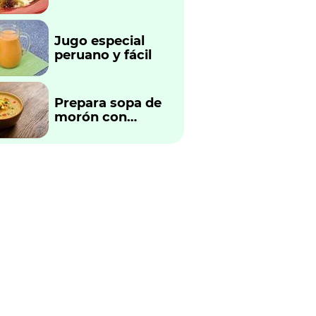
fácil y rápido
Jugo especial
peruano y fácil
Prepara sopa de
morón con
verduras
tradicional
peruano