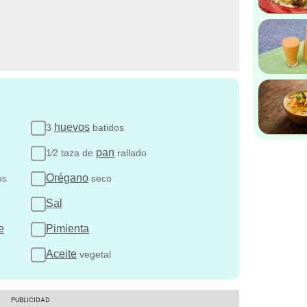
huevos
3
batidos
pan
1⁄2 taza de
rallado
Orégano
os
seco
Sal
e
Pimienta
Aceite
vegetal