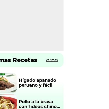
imas Recetas
Ver más
Hígado apanado
peruano y fácil
Pollo a la brasa
con fideos chinos