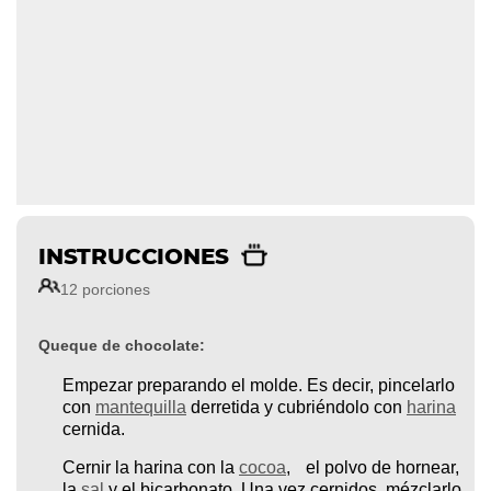
INSTRUCCIONES
12 porciones
Queque de chocolate:
Empezar preparando el molde. Es decir, pincelarlo
con
mantequilla
derretida y cubriéndolo con
harina
cernida.
Cernir la harina con la
cocoa
, el polvo de hornear,
la
sal
y el bicarbonato. Una vez cernidos, mézclarlo