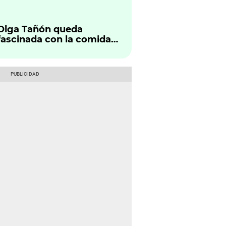
para que no los confundas
más
Olga Tañón queda
fascinada con la comida
peruana y la sazón de
Rodrigo Fernandini:
“Sabroso”