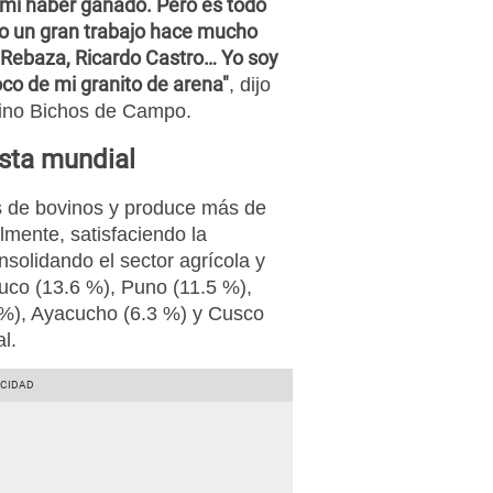
 mí haber ganado. Pero es todo
do un gran trabajo hace mucho
 Rebaza, Ricardo Castro… Yo soy
poco de mi granito de arena"
, dijo
ntino Bichos de Campo.
ista mundial
s de bovinos y produce más de
lmente, satisfaciendo la
solidando el sector agrícola y
co (13.6 %), Puno (11.5 %),
 %), Ayacucho (6.3 %) y Cusco
l.