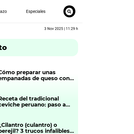
nazo
Especiales
3 Nov 2025 | 11:29 h
to
Cómo preparar unas
empanadas de queso con
solo 6 ingredientes
Receta del tradicional
ceviche peruano: paso a
paso
¿Cilantro (culantro) o
perejil? 3 trucos infalibles