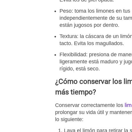
Peso: toma los
limones
en tus 
independientemente de su tama
están jugosos por dentro.
Textura: la cáscara de un
limó
tacto. Evita los magullados.
Flexibilidad: presiona de man
ligeramente está maduro y jug
rígido, está seco.
¿Cómo conservar los li
más tiempo?
li
Conservar correctamente los
prolongar su vida útil y mantene
lo siguiente:
Lava el
limón
para retirar la