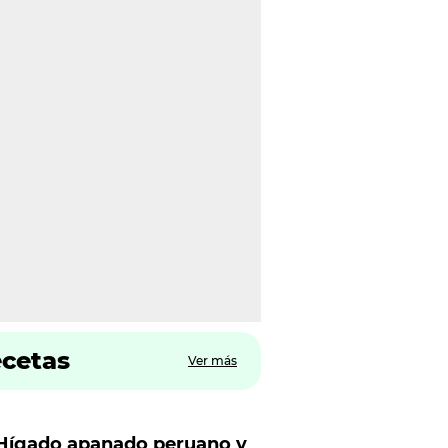
ecetas
Ver más
Hígado apanado peruano y