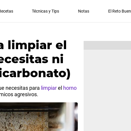
Recetas
Técnicas y Tips
Notas
El Reto Bue
a limpiar el
ecesitas ni
bicarbonato)
que necesitas para
limpiar
el
horno
ímicos agresivos.