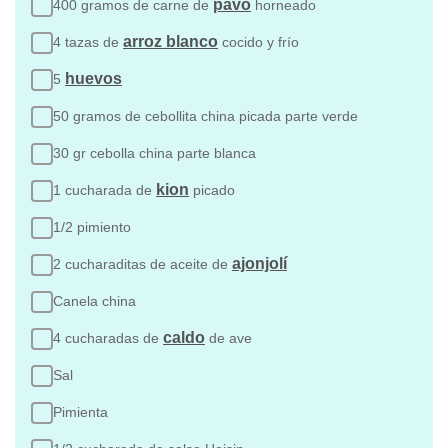
pavo
400 gramos de carne de
horneado
arroz blanco
4 tazas de
cocido y frío
huevos
5
50 gramos de cebollita china picada parte verde
30 gr cebolla china parte blanca
kion
1 cucharada de
picado
1/2 pimiento
ajonjolí
2 cucharaditas de aceite de
Canela china
caldo
4 cucharadas de
de ave
Sal
Pimienta