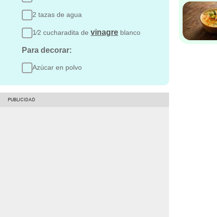
2 tazas de agua
vinagre
1⁄2 cucharadita de
blanco
Para decorar:
Azúcar en polvo