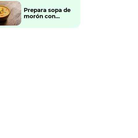
Prepara sopa de
morón con
verduras
tradicional
peruano