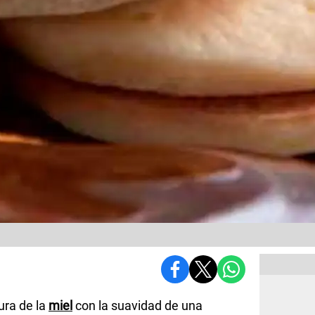
ura de la
miel
con la suavidad de una