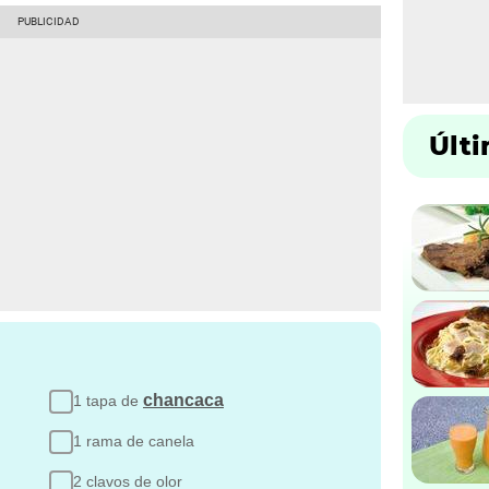
Últ
chancaca
1 tapa de
1 rama de canela
2 clavos de olor