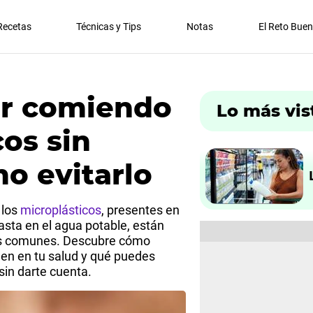
Recetas
Técnicas y Tips
Notas
El Reto Bue
ar comiendo
Lo más vis
os sin
mo evitarlo
 los
microplásticos
, presentes en
asta en el agua potable, están
s comunes. Descubre cómo
enen en tu salud y qué puedes
sin darte cuenta.