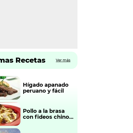
imas Recetas
Ver más
Hígado apanado
peruano y fácil
Pollo a la brasa
con fideos chinos
fácil y rápido