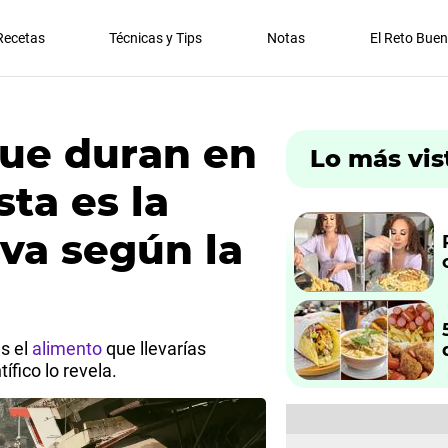
Recetas
Técnicas y Tips
Notas
El Reto Bue
ue duran en
Lo más vis
sta es la
tiva según la
es el
alimento
que llevarías
ífico lo revela.