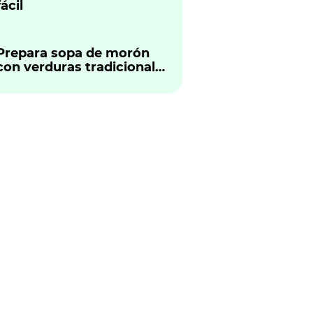
fácil
Prepara sopa de morón
con verduras tradicional
peruano