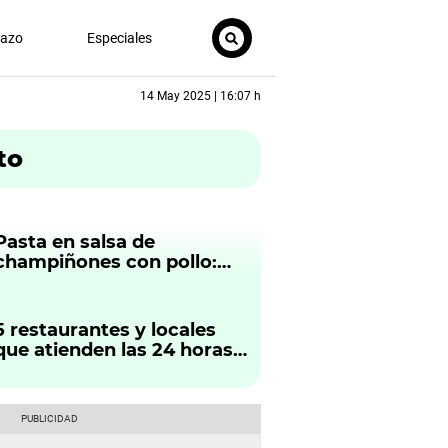
nazo
Especiales
14 May 2025 | 16:07 h
to
Pasta en salsa de
champiñones con pollo:
receta saludable y deliciosa
de Janet Barboza
5 restaurantes y locales
que atienden las 24 horas
en Lima