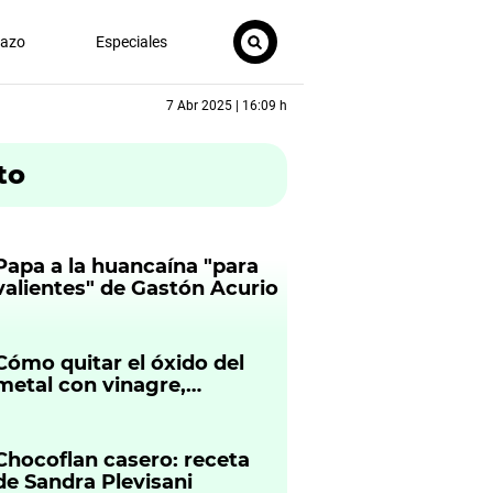
nazo
Especiales
7 Abr 2025 | 16:09 h
to
Papa a la huancaína "para
valientes" de Gastón Acurio
Cómo quitar el óxido del
metal con vinagre,
bicarbonato y limón: el
truco casero que sí
funciona
Chocoflan casero: receta
de Sandra Plevisani