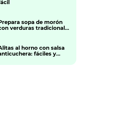
fácil
Prepara sopa de morón
con verduras tradicional
peruano
Alitas al horno con salsa
anticuchera: fáciles y
sabrosas