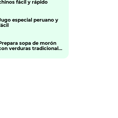
chinos fácil y rápido
Jugo especial peruano y
fácil
Prepara sopa de morón
con verduras tradicional
peruano