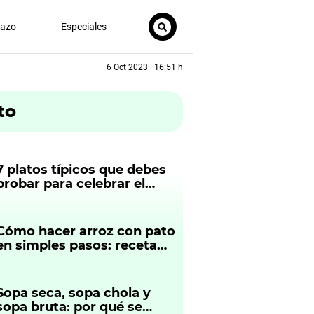
nazo
Especiales
6 Oct 2023 | 16:51 h
to
7 platos típicos que debes
probar para celebrar el
aniversario de Arequipa
Cómo hacer arroz con pato
en simples pasos: receta
rápida y deliciosa de
Rodrigo Fernandini
Sopa seca, sopa chola y
sopa bruta: por qué se