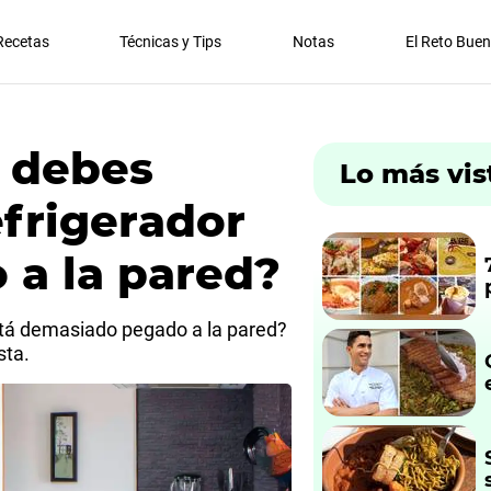
Recetas
Técnicas y Tips
Notas
El Reto Bue
 debes
Lo más vis
efrigerador
a la pared?
está demasiado pegado a la pared?
sta.