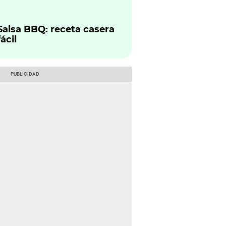
celebran el 4 de agosto y
cuáles son sus diferencias
Salsa BBQ: receta casera
fácil