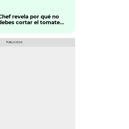
Chef revela por qué no
debes cortar el tomate
justo al sacarlo del
refrigerador: “Es como
tirar el sabor a la basura"