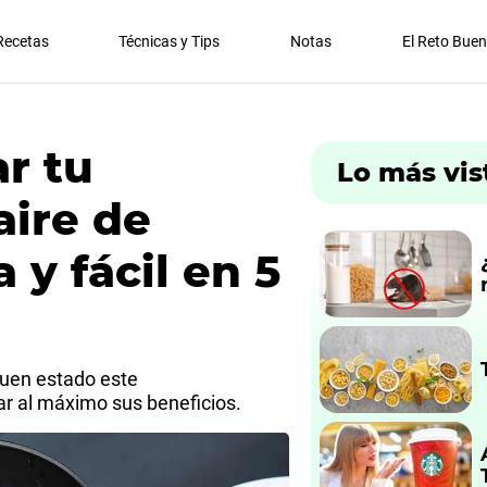
Recetas
Técnicas y Tips
Notas
El Reto Bue
r tu
Lo más vis
aire de
 y fácil en 5
buen estado este
r al máximo sus beneficios.