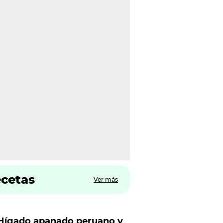
ecetas
Ver más
Hígado apanado peruano y