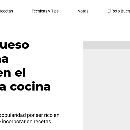
Recetas
Técnicas y Tips
Notas
El Reto Bue
queso
ha
en el
la cocina
opularidad por ser rico en
e incorporar en recetas