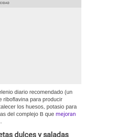
elenio diario recomendado (un
 riboflavina para producir
rtalecer los huesos, potasio para
mejoran
nas del complejo B que
.
etas dulces y saladas