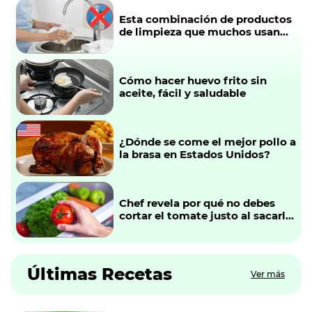
Esta combinación de productos
de limpieza que muchos usan
para lavar los utensilios de
cocina podría ser peligrosa
Cómo hacer huevo frito sin
aceite, fácil y saludable
¿Dónde se come el mejor pollo a
la brasa en Estados Unidos?
Chef revela por qué no debes
cortar el tomate justo al sacarlo
del refrigerador: “Es como tirar
el sabor a la basura"
Últimas Recetas
Ver más