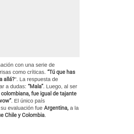
sación con una serie de
“Tú que has
risas como críticas.
a allá?
”. La respuesta de
“Mala”
gar a dudas:
. Luego, al ser
colombiana, fue igual de tajante
 wow”
. El único país
Argentina,
 su evaluación fue
a la
e Chile y Colombia
.