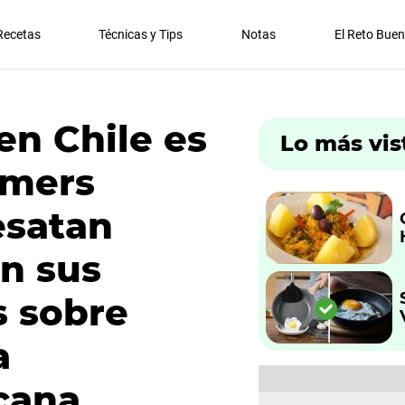
Recetas
Técnicas y Tips
Notas
El Reto Bue
en Chile es
Lo más vis
amers
esatan
n sus
 sobre
a
cana