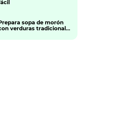
fácil
Prepara sopa de morón
con verduras tradicional
peruano