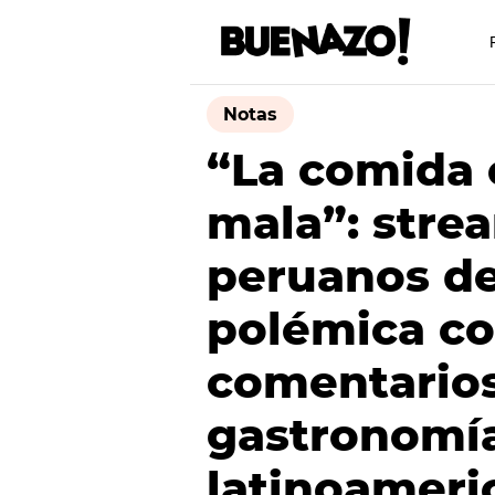
Notas
“La comida 
mala”: stre
peruanos d
polémica co
comentarios
gastronomí
latinoameri