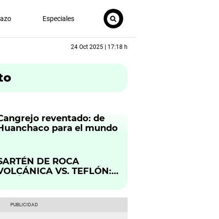
nazo
Especiales
24 Oct 2025 | 17:18 h
to
Cangrejo reventado: de
Huanchaco para el mundo
SARTÉN DE ROCA
VOLCÁNICA VS. TEFLÓN:
¿CUÁL ES LA MEJOR?