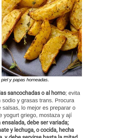
 piel y papas horneadas.
 las sancochadas o al horno
; evita
n sodio y grasas trans. Procura
salsas, lo mejor es preparar o
e yogurt griego, mostaza y ají
 ensalada, debe ser variada;
ate y lechuga, o cocida, hecha
a, y debe servirse hasta la mitad