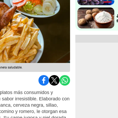
anera saludable.
s platos más consumidos y
 sabor irresistible. Elaborado con
anca, cerveza negra, sillao,
 comino y romero, le otorgan esa
. Su carne jugosa y piel dorada