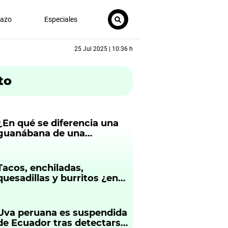
nazo
Especiales
25 Jul 2025 | 10:36 h
to
¿En qué se diferencia una
guanábana de una
chirimoya?
Tacos, enchiladas,
quesadillas y burritos ¿en
qué se diferencian?
Uva peruana es suspendida
de Ecuador tras detectarse