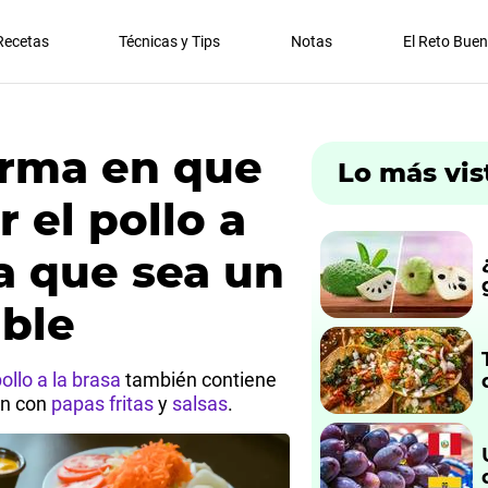
Recetas
Técnicas y Tips
Notas
El Reto Bue
forma en que
Lo más vis
 el pollo a
a que sea un
able
ollo a la brasa
también contiene
en con
papas fritas
y
salsas
.