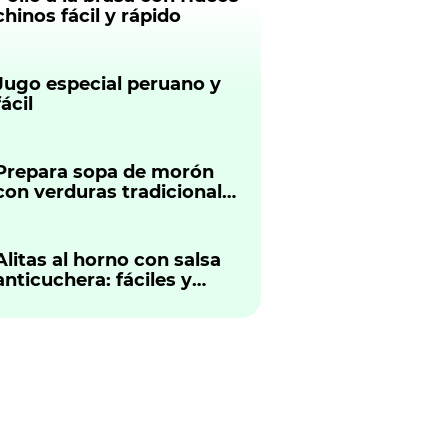
chinos fácil y rápido
Jugo especial peruano y
fácil
Prepara sopa de morón
con verduras tradicional
peruano
Alitas al horno con salsa
anticuchera: fáciles y
sabrosas