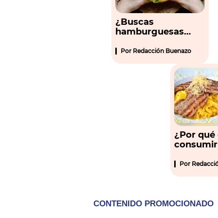
¿Buscas
hamburguesas
peruanas para
delivery? Aquí 6
Por
Redacción Buenazo
alternativas
¿Por qué
consumir
alpaca? A
razones
Por
Redacci