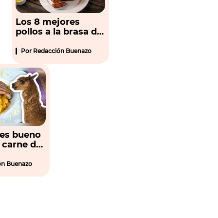
Los 8 mejores
pollos a la brasa del
Perú (con delivery)
Por
Redacción Buenazo
 es bueno
 carne de
quí 3
ón Buenazo