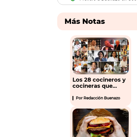
Más Notas
Los 28 cocineros y
cocineras que
hacen grande a
nuestra cocina
Por
Redacción Buenazo