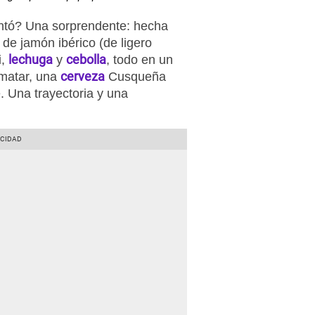
tó? Una sorprendente: hecha
e jamón ibérico (de ligero
lechuga
cebolla
i,
y
, todo en un
cerveza
ematar, una
Cusqueña
. Una trayectoria y una