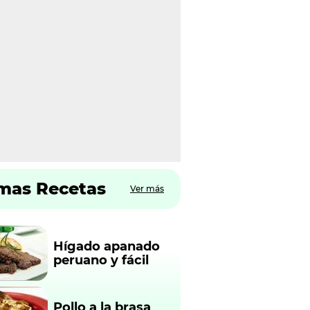
imas Recetas
Ver más
Hígado apanado
peruano y fácil
Pollo a la brasa