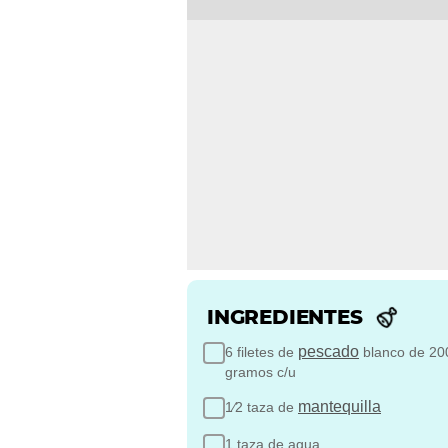
INGREDIENTES
pescado
6 filetes de
blanco de 20
gramos c/u
mantequilla
1⁄2 taza de
1 taza de agua