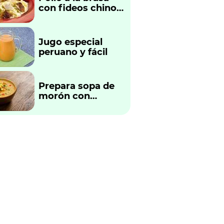
con fideos chinos
fácil y rápido
Jugo especial
peruano y fácil
Prepara sopa de
morón con
verduras
tradicional
peruano