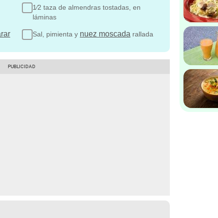
1⁄2 taza de almendras tostadas, en
láminas
rar
nuez moscada
Sal, pimienta y
rallada