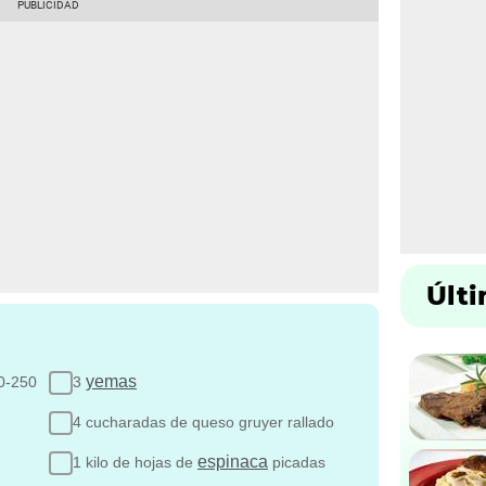
Últ
yemas
0-250
3
4 cucharadas de queso gruyer rallado
espinaca
1 kilo de hojas de
picadas