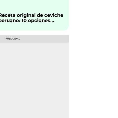
Aquí la respuesta
Receta original de ceviche
peruano: 10 opciones
irresistibles