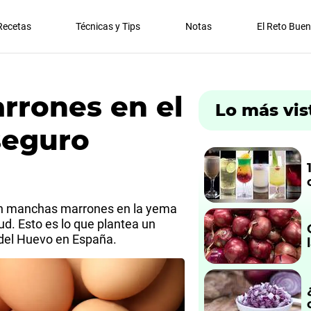
Recetas
Técnicas y Tips
Notas
El Reto Bue
rrones en el
Lo más vis
seguro
on manchas marrones en la yema
ud. Esto es lo que plantea un
s del Huevo en España.