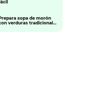
fácil
Prepara sopa de morón
con verduras tradicional
peruano