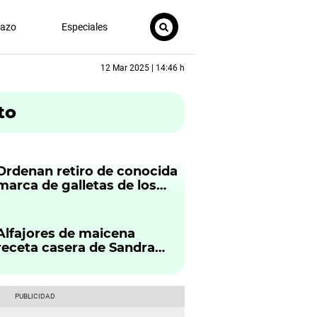
nazo
Especiales
12 Mar 2025 | 14:46 h
to
Ordenan retiro de conocida
marca de galletas de los
supermercados
Alfajores de maicena
receta casera de Sandra
Plevisani