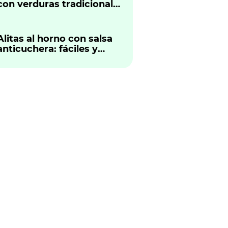
con verduras tradicional
peruano
Alitas al horno con salsa
anticuchera: fáciles y
sabrosas