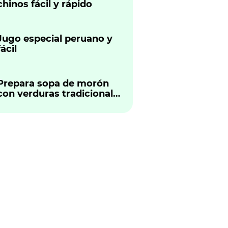
chinos fácil y rápido
Jugo especial peruano y
fácil
Prepara sopa de morón
con verduras tradicional
peruano