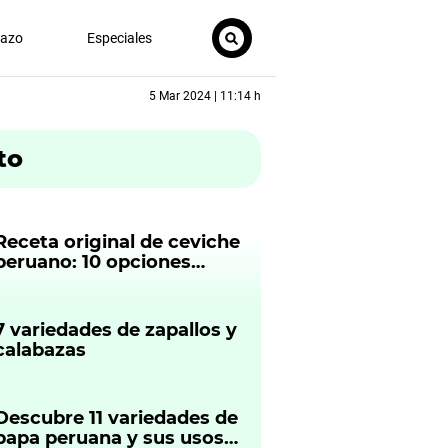
nazo
Especiales
5 Mar 2024 | 11:14 h
to
Receta original de ceviche
peruano: 10 opciones
irresistibles
7 variedades de zapallos y
calabazas
Descubre 11 variedades de
papa peruana y sus usos