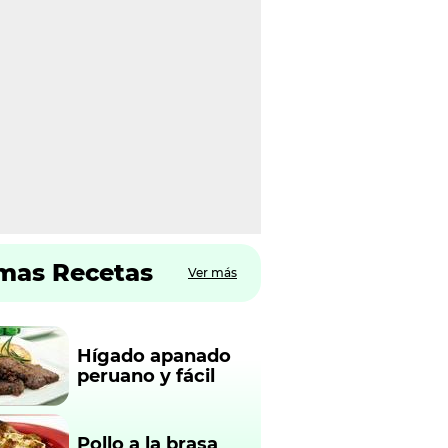
imas Recetas
Ver más
Hígado apanado
peruano y fácil
Pollo a la brasa