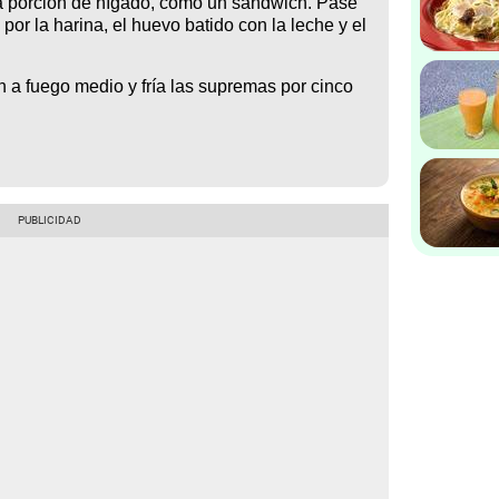
 porción de hígado, como un sándwich. Pase
or la harina, el huevo batido con la leche y el
n a fuego medio y fría las supremas por cinco