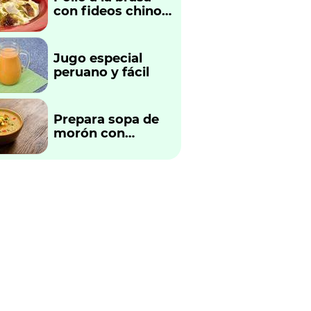
con fideos chinos
fácil y rápido
Jugo especial
peruano y fácil
Prepara sopa de
morón con
verduras
tradicional
peruano