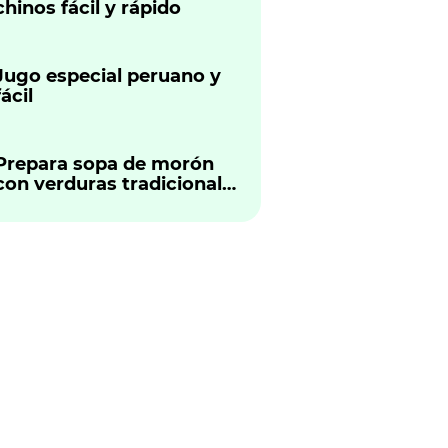
chinos fácil y rápido
Jugo especial peruano y
fácil
Prepara sopa de morón
con verduras tradicional
peruano