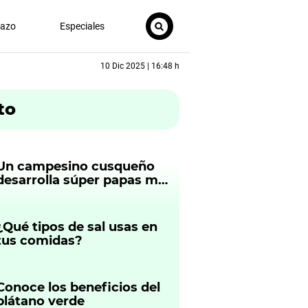
nazo
Especiales
10 Dic 2025 | 16:48 h
to
Un campesino cusqueño
desarrolla súper papas más
nutritivas
¿Qué tipos de sal usas en
tus comidas?
Conoce los beneficios del
plátano verde