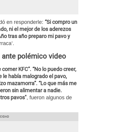
“Si compro un
dó en responderle:
o, ni el mejor de los aderezos
Año tras año preparo mi pavo y
rraca’.
 ante polémico video
e comer KFC”. “No lo puedo creer,
e le había malogrado el pavo,
hizo mazamorra”. “Lo que más me
ron sin alimentar a nadie.
stros pavos"
, fueron algunos de