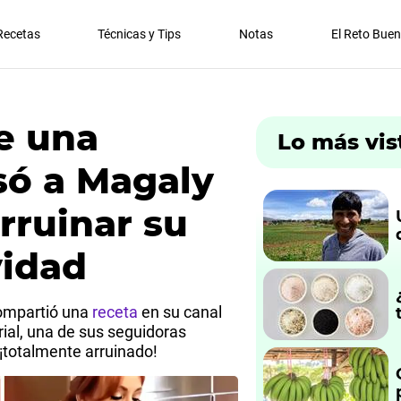
Recetas
Técnicas y Tips
Notas
El Reto Bue
ue una
Lo más vis
só a Magaly
rruinar su
vidad
ompartió una
receta
en su canal
orial, una de sus seguidoras
¡totalmente arruinado!