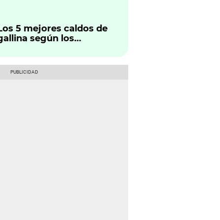
y tips
Los 5 mejores caldos de
gallina según los
seguidores de Buenazo