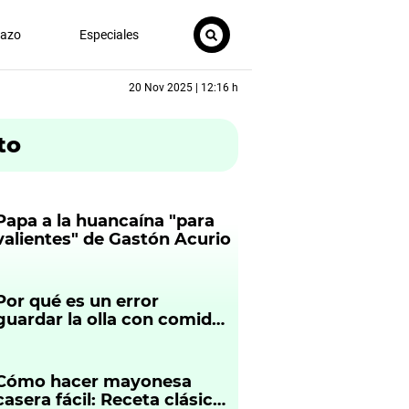
nazo
Especiales
20 Nov 2025 | 12:16 h
to
Papa a la huancaína "para
valientes" de Gastón Acurio
Por qué es un error
guardar la olla con comida
en el refrigerador
Cómo hacer mayonesa
casera fácil: Receta clásica