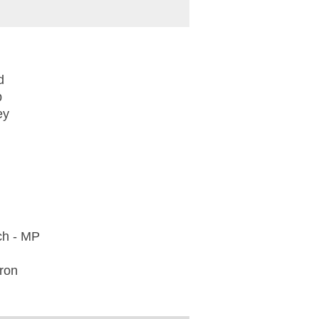
d
p
ey
ch - MP
ron