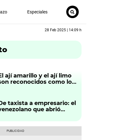
nazo
Especiales
28 Feb 2025 | 14:09 h
to
El ají amarillo y el ají limo
son reconocidos como los
mejores vegetales del
mundo, según Taste Atlas
De taxista a empresario: el
venezolano que abrió
cuatro restaurantes en
Atlanta con una
innovadora idea