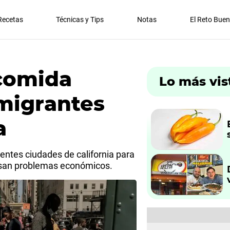
Recetas
Técnicas y Tips
Notas
El Reto Bue
comida
Lo más vis
migrantes
a
rentes ciudades de california para
iesan problemas económicos.