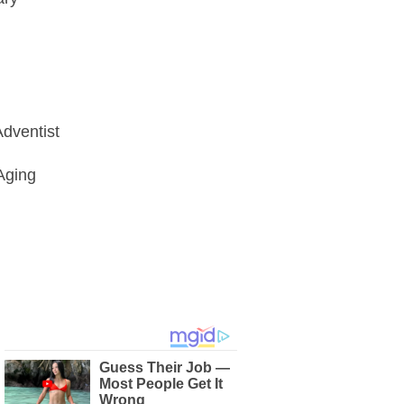
dventist
Aging