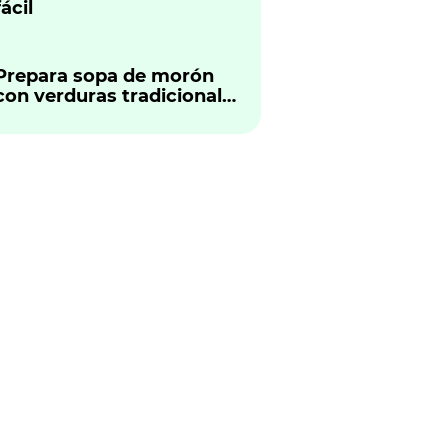
fácil
Prepara sopa de morón
con verduras tradicional
peruano