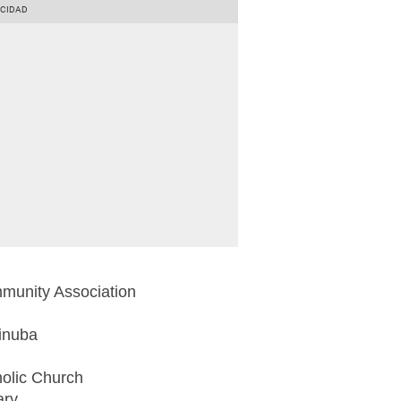
unity Association
Dinuba
holic Church
ary