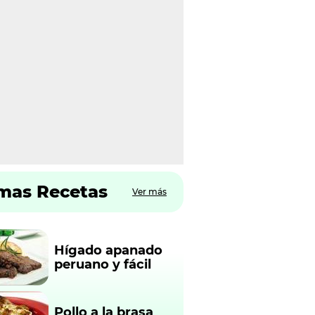
imas Recetas
Ver más
Hígado apanado
peruano y fácil
Pollo a la brasa