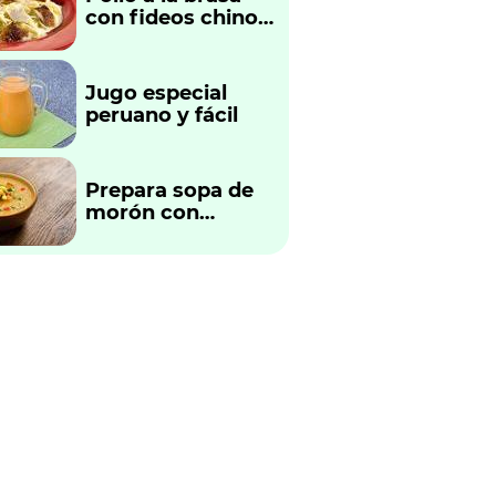
con fideos chinos
fácil y rápido
Jugo especial
peruano y fácil
Prepara sopa de
morón con
verduras
tradicional
peruano