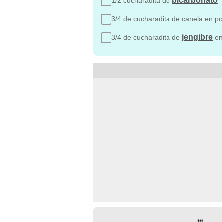
bicarbonato
1/2 cucharadita de
3/4 de cucharadita de canela en po
jengibre
3/4 de cucharadita de
en