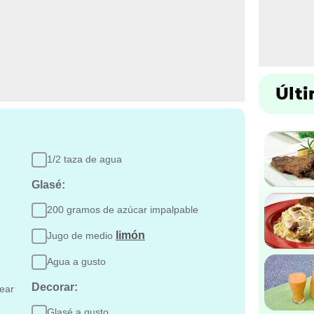
Últ
1/2 taza de agua
Glasé:
200 gramos de azúcar impalpable
limón
Jugo de medio
Agua a gusto
Decorar:
near
Glasé a gusto