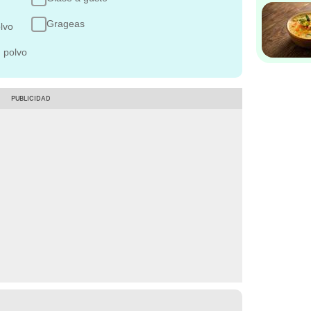
Grageas
lvo
 polvo