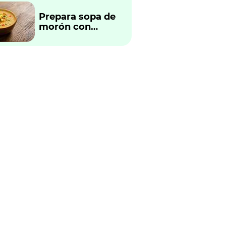
Prepara sopa de
morón con
verduras
tradicional
peruano