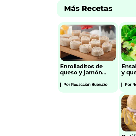
Más Recetas
Enrolladitos de
Ensa
queso y jamón
y qu
(bocaditos)
Por
Redacción Buenazo
Por
R