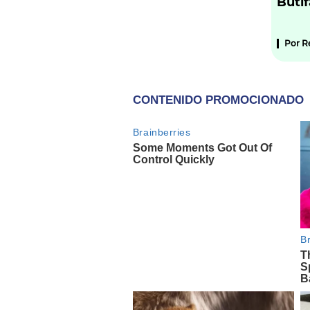
Buti
Por
R