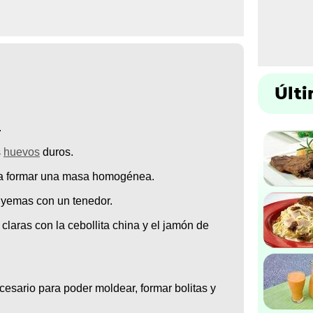
Últ
.
s
huevos
duros.
a formar una masa homogénea.
s yemas con un tenedor.
claras con la cebollita china y el jamón de
esario para poder moldear, formar bolitas y