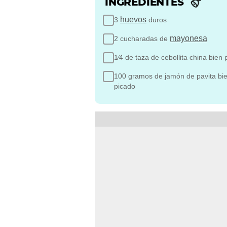
INGREDIENTES
huevos
3
duros
mayonesa
2 cucharadas de
1⁄4 de taza de cebollita china bien 
100 gramos de jamón de pavita bi
picado