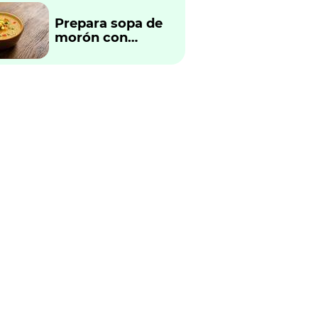
Prepara sopa de
morón con
verduras
tradicional
peruano