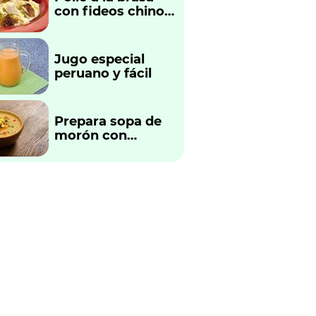
con fideos chinos
fácil y rápido
Jugo especial
peruano y fácil
Prepara sopa de
morón con
verduras
tradicional
peruano