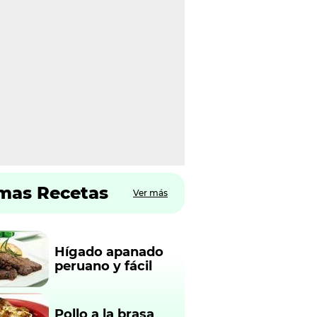
imas Recetas
Ver más
Hígado apanado
peruano y fácil
Pollo a la brasa