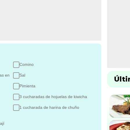
Comino
as en
Sal
Últ
Pimienta
3 cucharadas de hojuelas de kiwicha
1 cucharada de harina de chuño
ají