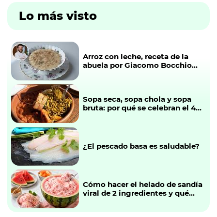
Lo más visto
Arroz con leche, receta de la
abuela por Giacomo Bocchio
(paso a paso)
Sopa seca, sopa chola y sopa
bruta: por qué se celebran el 4
de agosto y cuáles son sus
diferencias
¿El pescado basa es saludable?
Cómo hacer el helado de sandía
viral de 2 ingredientes y qué
chefs ya lo están probando