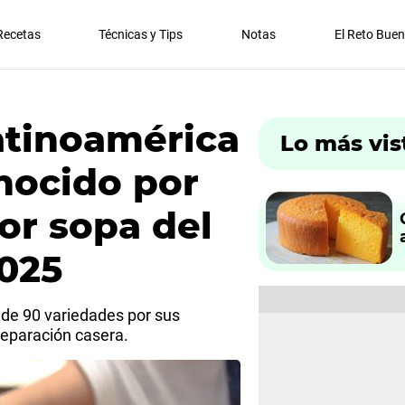
Recetas
Técnicas y Tips
Notas
El Reto Bue
Latinoamérica
Lo más vis
nocido por
or sopa del
025
s de 90 variedades por sus
reparación casera.