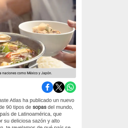
ó a naciones como México y Japón.
aste Atlas ha publicado un nuevo
sopas
 de 90 tipos de
del mundo,
 país de Latinoamérica, que
r su deliciosa sazón y alto
ión, te revelamos de qué país se