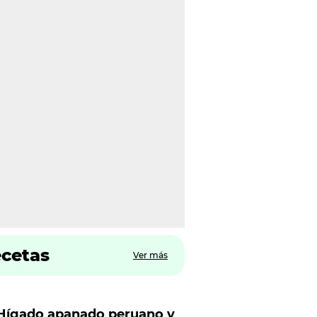
ecetas
Ver más
Hígado apanado peruano y