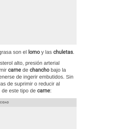
lomo
chuletas
rasa son el
y las
.
erol alto, presión arterial
carne
chancho
umir
de
bajo la
enerse de ingerir embutidos. Sin
s de suprimir o reducir al
carne
 de este tipo de
: