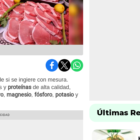
e si se ingiere con mesura.
proteínas
s y
de alta calidad,
ro
magnesio
fósforo
potasio
,
,
,
y
Últimas R