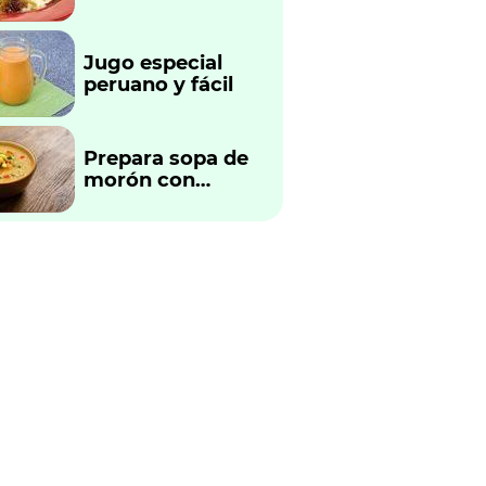
fácil y rápido
Jugo especial
peruano y fácil
Prepara sopa de
morón con
verduras
tradicional
peruano