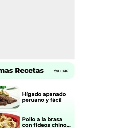
imas Recetas
Ver más
Hígado apanado
peruano y fácil
Pollo a la brasa
con fideos chinos