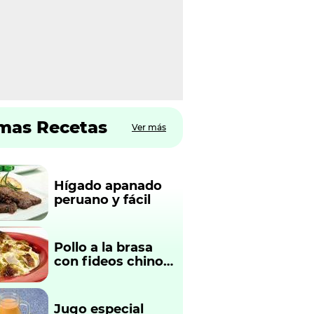
imas Recetas
Ver más
Hígado apanado
peruano y fácil
Pollo a la brasa
con fideos chinos
fácil y rápido
Jugo especial