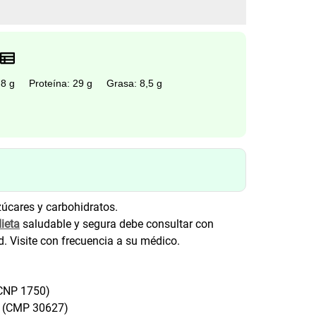
 8 g
Proteína: 29 g
Grasa: 8,5 g
zúcares y carbohidratos.
ieta
saludable y segura debe consultar con
d. Visite con frecuencia a su médico.
(CNP 1750)
e (CMP 30627)