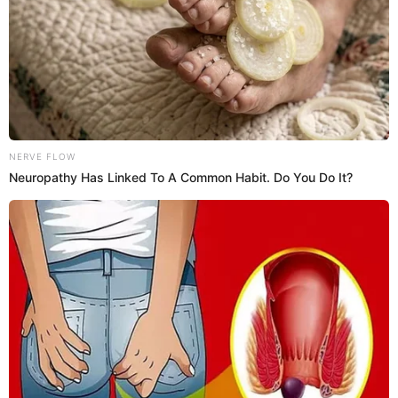
INSTRUCCIONES
1
1 hr 00 min 0 seg
Para la salsa blanca:
1. Derrite la mantequilla en una sartén a fuego
medio. Vierte la harina y mezcla. Cocina revolviendo
hasta obtener una mezcla espesa.
2. Incorpora la leche sin dejar de mezclar para evitar