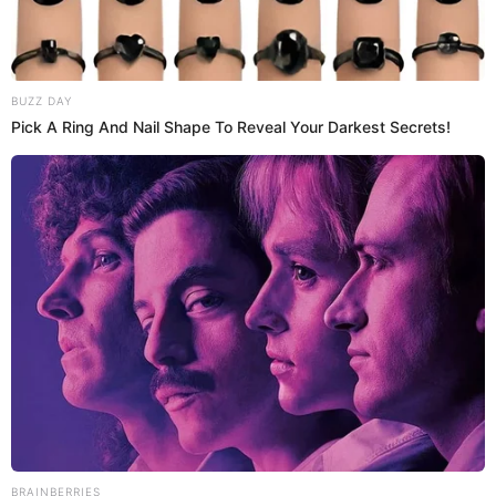
Buenazo
Únete a nuestro canal de Whatsapp
INGREDIENTES
Para la masa:
250 g de harina de trigo
2 huevos
500 ml de leche
Sal