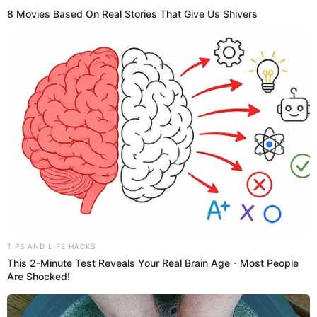
Pimienta
Nuez moscada
Mantequilla
Para el relleno:
2 cebollas
2 dientes de ajo
1 pimiento
3 atados de espinaca
500 g de ricota
100 g de queso fresco
100 g de picadillo de carne
Salsa de tomate