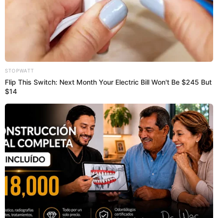
Hígado apanado peruano y fácil
Pollo a la brasa con fideos
chinos fácil y rápido
Jugo especial peruano y fácil
Prepara sopa de morón con
verduras tradicional peruano