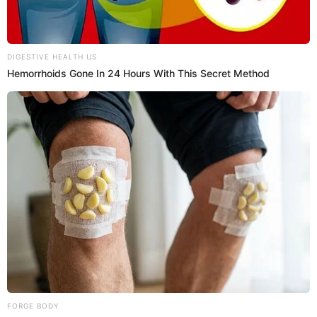
grumos.
3. Revuelve constantemente, hasta que la salsa
quede cremosa y suave (5–8 minutos).
4. Agrega sal y pimienta al gusto y una pizca de nuez
moscada. Mezcla.
Para el relleno:
1. En una sartén a fuego medio, dora la cebolla, el
pimiento y el ajo.
2. Incorpora la espinaca. Mezcla y cocina durante 2
minutos.
3. Deja enfriar y agrega el queso ricota, el queso
fresco, la sal, la pimienta y la nuez moscada. Mezcla.
4. Añade el picadillo de carne. Reserva.
Para la masa:
1. En un bowl mezcla los huevos, la harina y la