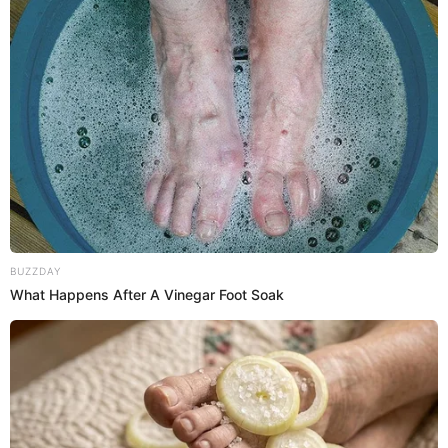
Para la salsa blanca:
50 g de mantequilla
50 g de harina de trigo
500 ml de leche
Sal
Pimienta
Nuez moscada