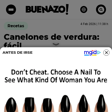
4 Feb 2026 | 11:38 h
Recetas
Canelones de verdura:
fácil
ANTES DE IRSE
Fuente: leonelduartte