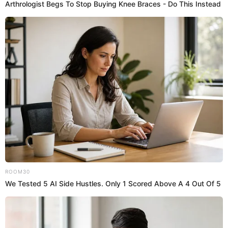
leche. Agrega un poco de sal y nuez moscada.
Llévalo al refrigerador por 30 minutos.
2. Vierte un poco de mantequilla en la sartén, deja
que se derrita y vierte la mezcla. Cocina por ambos
lados.
3. En una fuente, coloca la salsa de tomate. Reserva.
4. Toma un panqueque y rellénalo con queso y la
primera mezcla. Enróllalo y colócalo sobre la fuente.
5. Agrega otra capa de salsa de tomate y después
una capa de panqueques, hasta finalizar.
6. Vierte la salsa blanca, queso rallado y orégano.
Llévalo al horno a gratinar a 180 °C de 20 a 25
minutos.